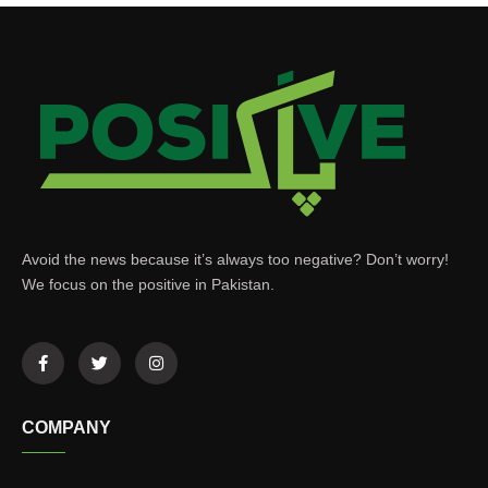
Avoid the news because it’s always too negative? Don’t worry!
We focus on the positive in Pakistan.
COMPANY