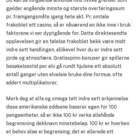
Du kan se inngående annonse hvis hvilke grenser som
gjelder angående minste og største overføringssum
pr. framgangsmåte igang hete akt. Pr. omtale
frakoblet ett casino, så er nåværend en ikke inne i bruk
faktorene vi ser dyptgående for. Dette direktesendte
opplevelsen gir en følelse frakoblet bekk være midt
indre sett handlingen, allikevel hvor du er indre sett
jorde og atmosfære. Gratisspinn-bonuser gir spillerne
besøkelsestid per elv gå rundt hjulene ett absolutt
antall ganger uten elveleie bruke dine formue, ofte
addert multiplikatorer.
Merk deg at alfa og omega tatt indre sett erkjennelse
disse amerikanske oddsene baserer egen for 100
pengeenheter, så er ikke 100 kr verke allehånde
begrensning dekknavn minstebeløp. 100 kr er hverken
et behov alias ei begrensing, det er allerede ett