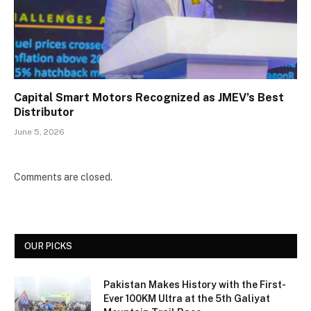
Capital Smart Motors Recognized as JMEV’s Best
Distributor
June 5, 2026
Comments are closed.
OUR PICKS
Pakistan Makes History with the First-
Ever 100KM Ultra at the 5th Galiyat