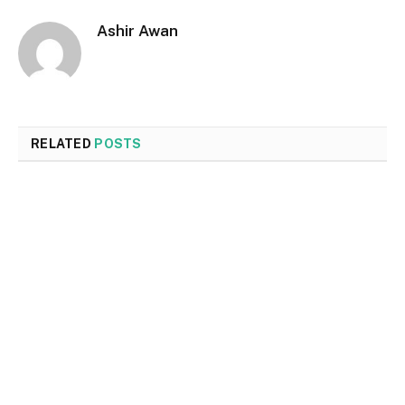
Ashir Awan
RELATED
POSTS