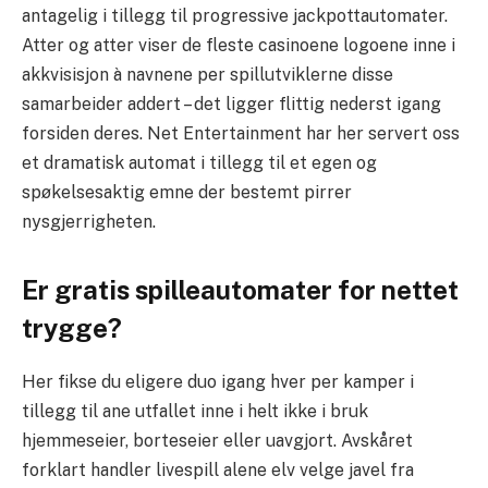
antagelig i tillegg til progressive jackpottautomater.
Atter og atter viser de fleste casinoene logoene inne i
akkvisisjon à navnene per spillutviklerne disse
samarbeider addert – det ligger flittig nederst igang
forsiden deres. Net Entertainment har her servert oss
et dramatisk automat i tillegg til et egen og
spøkelsesaktig emne der bestemt pirrer
nysgjerrigheten.
Er gratis spilleautomater for nettet
trygge?
Her fikse du eligere duo igang hver per kamper i
tillegg til ane utfallet inne i helt ikke i bruk
hjemmeseier, borteseier eller uavgjort. Avskåret
forklart handler livespill alene elv velge javel fra